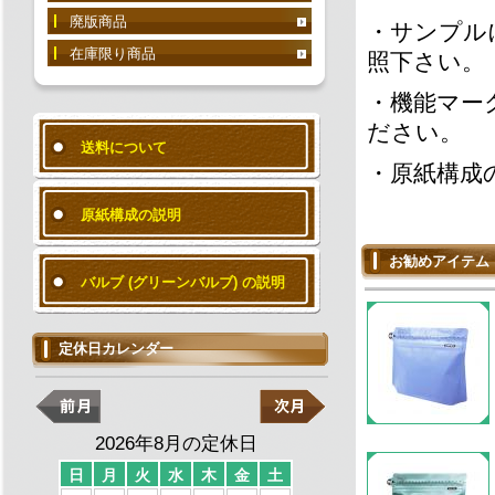
廃版商品
・サンプル
在庫限り商品
照下さい。
・機能マー
ださい。
送料について
・原紙構成
原紙構成の説明
お勧めアイテム
バルブ (グリーンバルブ) の説明
定休日カレンダー
2026年8月の定休日
日
月
火
水
木
金
土