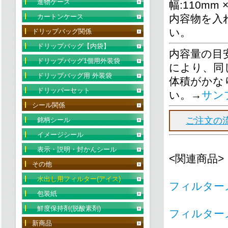
進物ケース
幅:110mm 
カートンケース
内容物を入
い。
ドリップバッグ関係
ドリップバッグ【内袋】
内容量の目
ドリップバッグ1個用外装袋
により、同
ドリップバッグ用 外装袋
体積がかな
ドリッパーセット
い。→
サン
シール関係
ご注文の
銘柄シール
イメージシール
表示・説明・封かんシール
<関連商品>
その他
水出し用フィルター(アイス)
フィルターメ
包装紙
鮮度保持剤(脱酸素剤)
フィルターメル
新商品