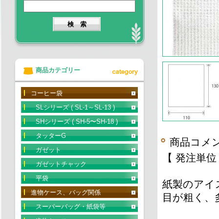
商品カテゴリー
コーヒー袋
SLシリーズ ( SL-1～SL-13 )
SHシリーズ ( SH-5〜SH-18 )
タッターG
商品コメ
ガゼット
【 発注単位 
ガゼットチャック
平袋
紙製のアイ
進物ケース、バッグ関係
目が粗く、
スーパーバッグ・紙袋等