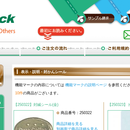
表示・説明・封かんシール
機能マークの内容については
機能マークの説明ページ
を参照くだ
10件
の商品がございます。
【250322】封緘シール(金)
【250323
商品番号：250322
商品詳細を見る
別画面で商品詳細を見る