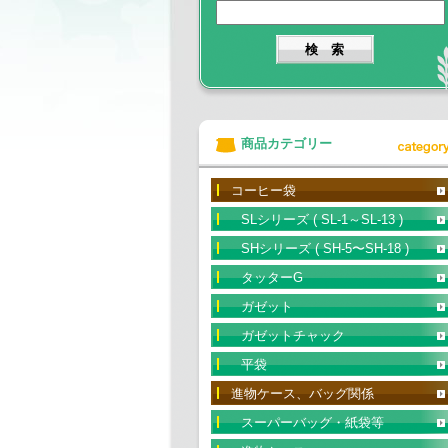
商品カテゴリー
コーヒー袋
SLシリーズ ( SL-1～SL-13 )
SHシリーズ ( SH-5〜SH-18 )
タッターG
ガゼット
ガゼットチャック
平袋
進物ケース、バッグ関係
スーパーバッグ・紙袋等