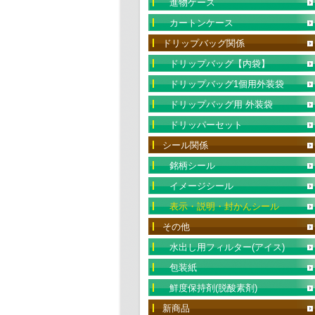
進物ケース
カートンケース
ドリップバッグ関係
ドリップバッグ【内袋】
ドリップバッグ1個用外装袋
ドリップバッグ用 外装袋
ドリッパーセット
シール関係
銘柄シール
イメージシール
表示・説明・封かんシール
その他
水出し用フィルター(アイス)
包装紙
鮮度保持剤(脱酸素剤)
新商品