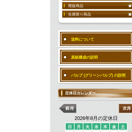
廃版商品
在庫限り商品
送料について
原紙構成の説明
バルブ (グリーンバルブ) の説明
定休日カレンダー
2026年8月の定休日
日
月
火
水
木
金
土