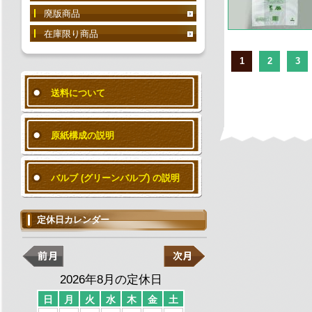
廃版商品
在庫限り商品
1
2
3
送料について
原紙構成の説明
バルブ (グリーンバルブ) の説明
定休日カレンダー
2026年8月の定休日
日
月
火
水
木
金
土