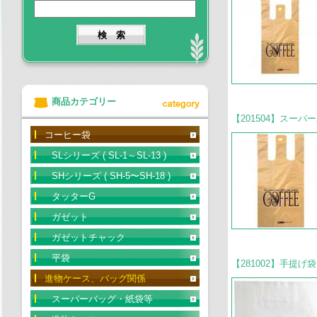
商品カテゴリー
【201504】スーパ
コーヒー袋
SLシリーズ ( SL-1～SL-13 )
SHシリーズ ( SH-5〜SH-18 )
タッターG
ガゼット
ガゼットチャック
平袋
【281002】手提げ
進物ケース、バッグ関係
スーパーバッグ・紙袋等