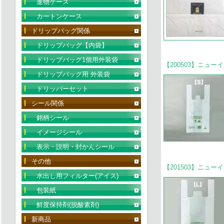
進物ケース
カートンケース
ドリップバッグ関係
ドリップバッグ【内袋】
ドリップバッグ1個用外装袋
【200503】ニュー
ドリップバッグ用 外装袋
ドリッパーセット
シール関係
銘柄シール
イメージシール
表示・説明・封かんシール
その他
【201503】ニュー
水出し用フィルター(アイス)
包装紙
鮮度保持剤(脱酸素剤)
新商品