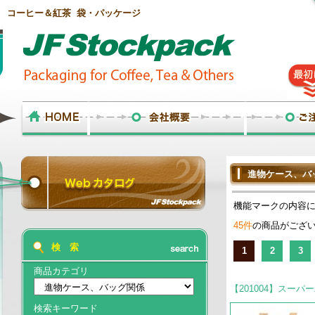
コーヒー＆紅茶 袋・パッケージ
進物ケース、バ
機能マークの内容
45件
の商品がござ
検 索
1
2
3
商品カテゴリ
【201004】スーパ
検索キーワード