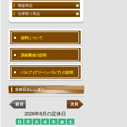
廃版商品
在庫限り商品
送料について
原紙構成の説明
バルブ (グリーンバルブ) の説明
定休日カレンダー
2026年8月の定休日
日
月
火
水
木
金
土