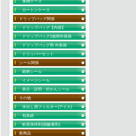
進物ケース
カートンケース
ドリップバッグ関係
ドリップバッグ【内袋】
ドリップバッグ1個用外装袋
ドリップバッグ用 外装袋
ドリッパーセット
シール関係
銘柄シール
イメージシール
表示・説明・封かんシール
その他
水出し用フィルター(アイス)
包装紙
鮮度保持剤(脱酸素剤)
新商品