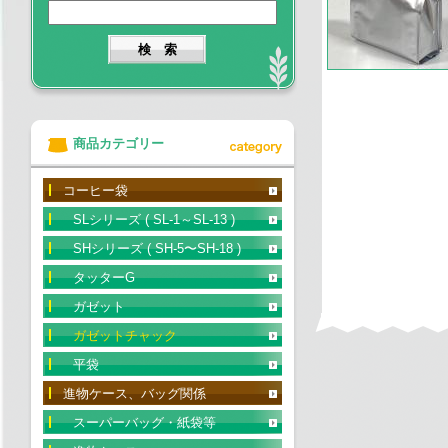
商品カテゴリー
コーヒー袋
SLシリーズ ( SL-1～SL-13 )
SHシリーズ ( SH-5〜SH-18 )
タッターG
ガゼット
ガゼットチャック
平袋
進物ケース、バッグ関係
スーパーバッグ・紙袋等